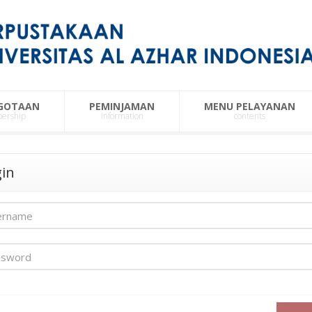
GOTAAN
PEMINJAMAN
MENU PELAYANAN
ership
information
contents
in