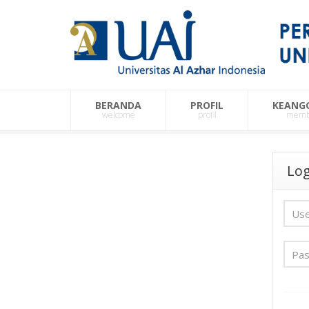
BERANDA
PROFIL
KEANG
welcome
profil
memb
Log