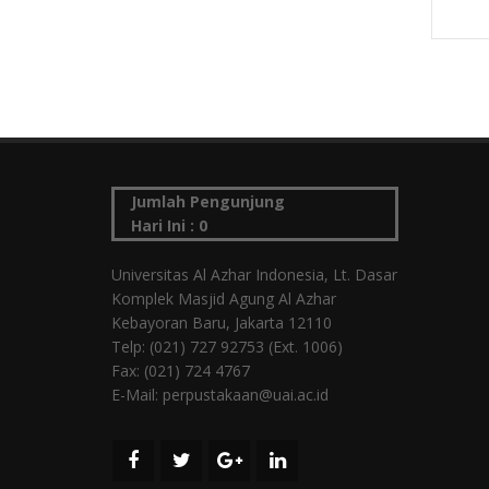
Jumlah Pengunjung
Hari Ini :
0
Universitas Al Azhar Indonesia, Lt. Dasar
Komplek Masjid Agung Al Azhar
Kebayoran Baru, Jakarta 12110
Telp: (021) 727 92753 (Ext. 1006)
Fax: (021) 724 4767
E-Mail: perpustakaan@uai.ac.id