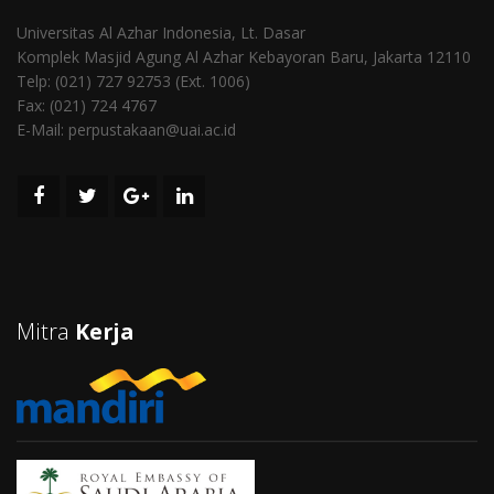
Universitas Al Azhar Indonesia, Lt. Dasar
Komplek Masjid Agung Al Azhar Kebayoran Baru, Jakarta 12110
Telp: (021) 727 92753 (Ext. 1006)
Fax: (021) 724 4767
E-Mail: perpustakaan@uai.ac.id
Mitra
Kerja